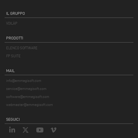
IL GRUPPO
VOILÀP
PRODOTTI
ELENCO SOFTWARE
FP SUITE
MAIL
info@emmegisoft.com
service@emmegisoft.com
software@emmegisoft.com
webmaster@emmegisoft.com
SEGUICI