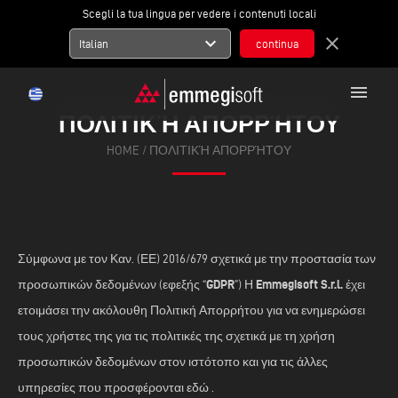
Scegli la tua lingua per vedere i contenuti locali
expand_more
close
Italian
menu
ΠΟΛΙΤΙΚΉ ΑΠΟΡΡΉΤΟΥ
HOME
/ ΠΟΛΙΤΙΚΉ ΑΠΟΡΡΉΤΟΥ
Σύμφωνα με τον Καν. (ΕΕ) 2016/679 σχετικά με την προστασία των
GDPR
Emmegisoft S.r.l.
προσωπικών δεδομένων (εφεξής “
”) Η
έχει
ετοιμάσει την ακόλουθη Πολιτική Απορρήτου για να ενημερώσει
τους χρήστες της για τις πολιτικές της σχετικά με τη χρήση
προσωπικών δεδομένων στον ιστότοπο και για τις άλλες
υπηρεσίες που προσφέρονται εδώ .