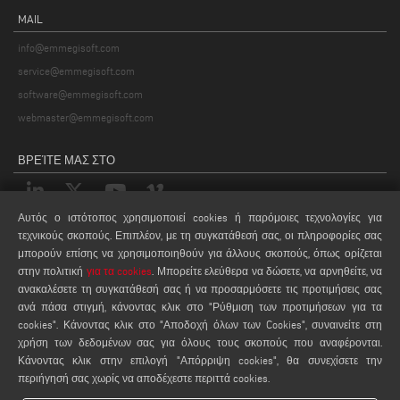
MAIL
info@emmegisoft.com
service@emmegisoft.com
software@emmegisoft.com
webmaster@emmegisoft.com
ΒΡΕΊΤΕ ΜΑΣ ΣΤΟ
Αυτός ο ιστότοπος χρησιμοποιεί cookies ή παρόμοιες τεχνολογίες για
τεχνικούς σκοπούς. Επιπλέον, με τη συγκατάθεσή σας, οι πληροφορίες σας
ΝΌΜΟΙ
μπορούν επίσης να χρησιμοποιηθούν για άλλους σκοπούς, όπως ορίζεται
PRIVACY POLICY
στην πολιτική
για τα cookies
. Μπορείτε ελεύθερα να δώσετε, να αρνηθείτε, να
LEGAL NOTES
ανακαλέσετε τη συγκατάθεσή σας ή να προσαρμόσετε τις προτιμήσεις σας
ανά πάσα στιγμή, κάνοντας κλικ στο "Ρύθμιση των προτιμήσεων για τα
COOKIE POLICY
cookies". Κάνοντας κλικ στο "Αποδοχή όλων των Cookies", συναινείτε στη
ΡΥΘΜΙΣΕΙΣ COOKIES
χρήση των δεδομένων σας για όλους τους σκοπούς που αναφέρονται.
Κάνοντας κλικ στην επιλογή "Απόρριψη cookies", θα συνεχίσετε την
περιήγησή σας χωρίς να αποδέχεστε περιττά cookies.