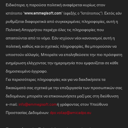
Ειδικότερα, η παρούσα πολιτική αναφέρεται κυρίως στον
www.emmegisoft.com
ιστότοπο “
” (εφεξής o "Ιστότοπος"). Εκτός εάν
ρυθμίζεται διαφορετικά από συγκεκριμένες πληροφορίες, αυτή η
Πολιτική Απορρήτου περιέχει όλες τις πληροφορίες που
απαιτούνται από το νόμο. Εάν ισχύουν νέοι κανονισμοί, αυτή η
πολιτική, καθώς και οι σχετικές πληροφορίες, θα μπορούσαν να
υποστούν αλλαγές. Μπορείτε να επαληθεύσετε την πιο πρόσφατη
ενημέρωση ελέγχοντας την ημερομηνία που εμφανίζεται σε κάθε
δημοσιευμένο έγγραφο.
Για περισσότερες πληροφορίες και για να διεκδικήσετε τα
δικαιώματά σας σχετικά με την επεξεργασία των προσωπικών σας
δεδομένων, μπορείτε να επικοινωνήσετε μαζί μας στη διεύθυνση
e-mail:
info@emmegisoft.com
ή γράφοντας στον Υπεύθυνο
Προστασίας Δεδομένων:
dpo.voilap@amicadpo.eu