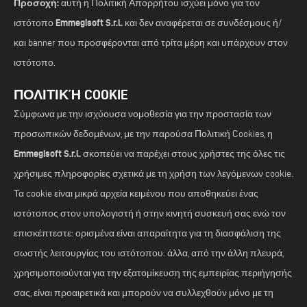
Προσοχή:
αυτή η Πολιτική Απορρήτου ισχύει μόνο για τον
Emmegisoft S.r.l.
ιστότοπο
και δεν αναφέρεται σε συνδέσμους ή/
και banner που προσφέρονται από τρίτα μέρη και υπάρχουν στον
ιστότοπο.
ΠΟΛΙΤΙΚΉ COOKIE
Σύμφωνα με την ισχύουσα νομοθεσία για την προστασία των
προσωπικών δεδομένων, με την παρούσα Πολιτική Cookies, η
Emmegisoft S.r.l.
σκοπεύει να παρέχει στους χρήστες της όλες τις
χρήσιμες πληροφορίες σχετικά με τη χρήση των λεγόμενων cookie.
Τα cookie είναι μικρά αρχεία κειμένου που αποθηκεύει ένας
ιστότοπος στον υπολογιστή ή στην κινητή συσκευή σας ενώ τον
επισκέπτεστε: ορισμένα είναι απαραίτητα για τη διασφάλιση της
σωστής λειτουργίας του ιστότοπου. άλλα, από την άλλη πλευρά,
χρησιμοποιούνται για την εξατομίκευση της εμπειρίας περιήγησής
σας, είναι προαιρετικά και μπορούν να συλλεχθούν μόνο με τη