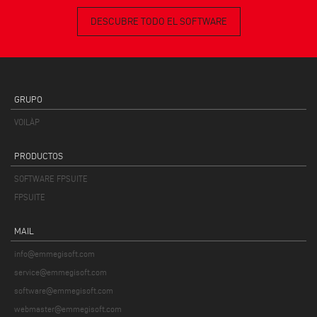
DESCUBRE TODO EL SOFTWARE
GRUPO
VOILÀP
PRODUCTOS
SOFTWARE FPSUITE
FPSUITE
MAIL
info@emmegisoft.com
service@emmegisoft.com
software@emmegisoft.com
webmaster@emmegisoft.com