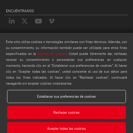
ENCUÉNTRANOS
LEGALES
Este sitio utiliza cookies o tecnologías similares con fines técnicos. Además, con
PRIVACY POLICY
su consentimiento, su información también puede ser utilizada para otros fines
LEGAL NOTES
especificados en la
política de cookies
. Usted puede libremente dar, rechazar,
revocar su consentimiento o personalizar sus preferencias en cualquier
COOKIE POLICY
momento, haciendo clic en el "Establecer sus preferencias de cookies". Al hacer
AJUSTES DE COOKIES
clic en "Aceptar todas las cookies", usted consiente el uso de sus datos para
todos los fines indicados. Al hacer clic en "Rechazar cookies", continuará
navegando sin aceptar cookies innecesarias.
Establecer sus preferencias de cookies
Rechazar cookies
Emmegisoft S.r.l. - Via Carpi Ravarino, 300, 41019 Soliera MO - ITALY - Phone +39 059
566273 - P.IVA 03236850362
Aceptar todas las cookies